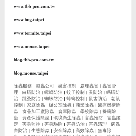
www.tbb-pco.com.tw
www.bug.taipei
www.termite.taipei
www.mouse.taipei
blog.tbb-pco.com.tw
blog.mouse.taipei
除蟲服務
|
滅蟲公司
|
蟲害控制
|
處理蟲害
|
蟲害管
理
|
白蟻防治
|
蟑螂防治
|
蚊子控制
|
蚤防治
|
螞蟻防
治
|
跳蚤防治
|
蜘蛛防治
|
蟑螂控制
|
鼠害防治
|
老鼠
控制
|
家庭除蟲
|
辦公室除蟲
|
商業除蟲
|
醫療機構除
蟲
|
食品加工廠除蟲
|
倉庫除蟲
|
學校除蟲
|
餐廳除
蟲
|
資產保護除蟲
|
環境衛生除蟲
|
害蟲預防
|
害蟲鑑
定
|
害蟲監控
|
害蟲驅除
|
害蟲防治
|
害蟲清理
|
病蟲
害防治
|
生態除蟲
|
安全除蟲
|
高效除蟲
|
無毒除