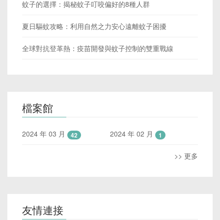
蚊子的選擇：揭秘蚊子叮咬偏好的8種人群
夏日驅蚊攻略：利用自然之力安心遠離蚊子困擾
全球對抗登革熱：疫苗開發與蚊子控制的雙重戰線
檔案館
2024 年 03 月
2024 年 02 月
42
1
>> 更多
友情連接