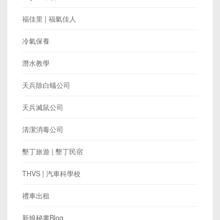
福佳里 | 福氣佳人
冷氣保養
潛水教學
天兵除白蟻公司
天兵滅鼠公司
清潔消毒公司
墾丁旅遊 | 墾丁民宿
THVS | 汽車科學校
禮車出租
新娘秘書Blog