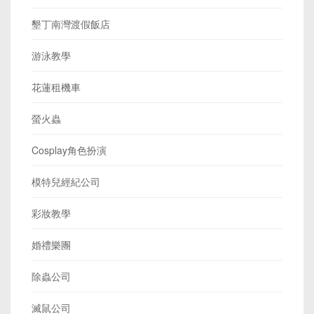
墾丁南灣渡假飯店
游泳教學
花蓮租機車
螢火蟲
Cosplay角色扮演
模特兒經紀公司
彩妝教學
婚禮樂團
除蟲公司
滅鼠公司