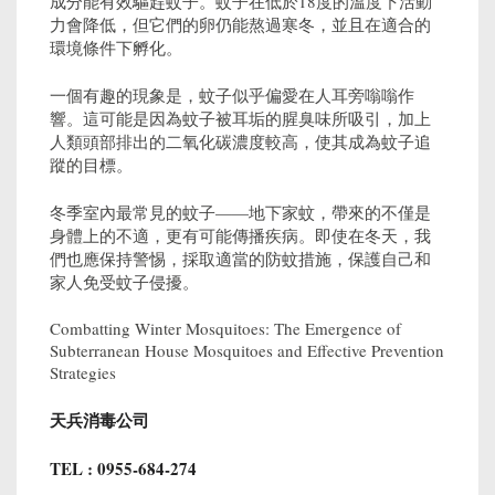
成分能有效驅趕蚊子。蚊子在低於18度的溫度下活動
力會降低，但它們的卵仍能熬過寒冬，並且在適合的
環境條件下孵化。
一個有趣的現象是，蚊子似乎偏愛在人耳旁嗡嗡作
響。這可能是因為蚊子被耳垢的腥臭味所吸引，加上
人類頭部排出的二氧化碳濃度較高，使其成為蚊子追
蹤的目標。
冬季室內最常見的蚊子——地下家蚊，帶來的不僅是
身體上的不適，更有可能傳播疾病。即使在冬天，我
們也應保持警惕，採取適當的防蚊措施，保護自己和
家人免受蚊子侵擾。
Combatting Winter Mosquitoes: The Emergence of
Subterranean House Mosquitoes and Effective Prevention
Strategies
天兵消毒公司
TEL : 0955-684-274