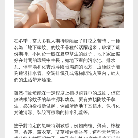
在冬季，當大多數人期待脫離蚊子叮咬之苦時，一種
名為「地下家蚊」的蚊子品種卻活躍起來，破壞了這
份期待。不同於一般在夏季孳生的蚊子，地下家蚊偏
好在封閉的環境中生長，如地下室的污水池、排水
孔、停車場和化糞池等陰暗濕潤的地方。這種蚊子能
夠通過排水管、空調排氣孔或電梯間進入室內，給人
們的生活帶來騷擾。
雖然捕蚊燈能在一定程度上捕捉飛舞中的成蚊，但它
無法根除蚊子的孳生源和幼蟲。要有效預防蚊子孳
生，必須從根源做起，例如清除地下室積水、保持化
糞池清潔、裝設可移動的排水孔蓋等。
蚊子對特定的氣味特別敏感，例如肉桂、薄荷、檸檬
草、香茅、薰衣草、艾草和迷疊香等，這些天然芳香