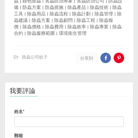
蟲
|
綠色除蟲
|
害蟲防治專家
|
害蟲防治公司
|
防蟲設
備
|
防蟲方案
|
防蟲措施
|
除蟲產品
|
除蟲技術
|
除蟲
工具
|
除蟲用品
|
除蟲流程
|
除蟲計劃
|
除蟲管理
|
除
蟲建議
|
除蟲方案
|
除蟲顧問
|
除蟲工程
|
除蟲報
價
|
除蟲價格
|
除蟲費用
|
除蟲效率
|
除蟲專業
|
除蟲
合約
|
除蟲服務範圍
|
環境衛生管理
除蟲公司蚊子
分享到
我要評論
姓名*
郵箱