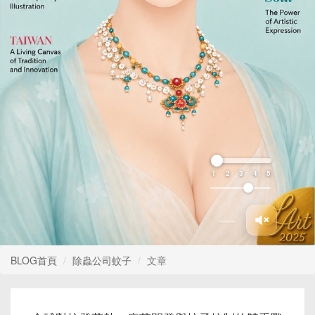
1
2
3
4
5
BLOG首頁
除蟲公司蚊子
文章