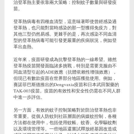
治登革熱主要依靠兩大策略：控制蚊子數量與研發疫
苗。
登革熱病毒有四種血清型，這意味著即使曾經感染過
登革熱，也只能對當時感染的那一型獲得免疫力，對
其他三型仍然易感。更棘手的是，再次感染不同血清
型的登革熱病毒可能引發更嚴重的疾病狀況，例如登
革出血熱。
近年來，疫苗研發成為抗擊登革熱的一線希望。雖然
登革熱疫苗開發面臨諸多挑戰，特別是需要克服由不
同血清型引起的ADE效應（抗體依賴性增強效應），
但現已有數款疫苗在世界部分地區獲批使用。例如，
賽諾菲巴斯德推出的Dengvaxia疫苗和日本武田製藥的
TAK-003疫苗。疫苗的有效性和安全性仍需在不同人群
中進一步評估。
另一方面，有效的蚊子控制策略對於防治登革熱也非
常重要。從個人防蚊到社區層面的病媒蚊控制，各種
方法都在使用中，包括使用蚊帳、蚊香、化學驅蚊劑
以及環境管理等。一些地區還嘗試釋放經基因改造或