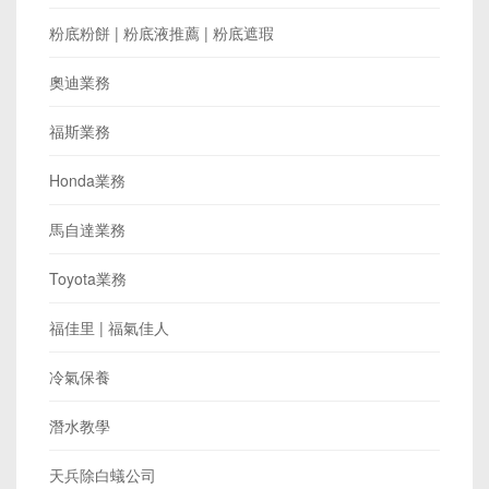
粉底粉餅 | 粉底液推薦 | 粉底遮瑕
奧迪業務
福斯業務
Honda業務
馬自達業務
Toyota業務
福佳里 | 福氣佳人
冷氣保養
潛水教學
天兵除白蟻公司