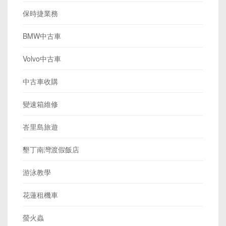
保時捷業務
BMW中古車
Volvo中古車
中古車收購
變速箱維修
峇里島旅遊
墾丁南灣渡假飯店
游泳教學
花蓮租機車
螢火蟲