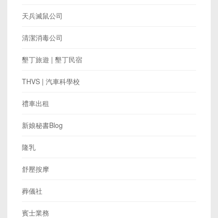
天兵滅鼠公司
清潔消毒公司
墾丁旅遊 | 墾丁民宿
THVS | 汽車科學校
禮車出租
新娘秘書Blog
隆乳
舒壓按摩
葬儀社
賓士業務