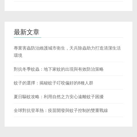
最新文章
專業害蟲防治維護城市衛生，天兵除蟲助力打造清潔生活
環境
對抗冬季蚊蟲：地下家蚊的出現與有效防治策略
蚊子的選擇：揭秘蚊子叮咬偏好的8種人群
夏日驅蚊攻略：利用自然之力安心遠離蚊子困擾
全球對抗登革熱：疫苗開發與蚊子控制的雙重戰線