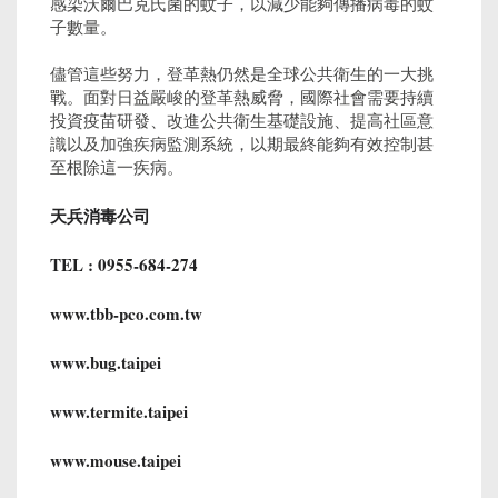
感染沃爾巴克氏菌的蚊子，以減少能夠傳播病毒的蚊
子數量。
儘管這些努力，登革熱仍然是全球公共衛生的一大挑
戰。面對日益嚴峻的登革熱威脅，國際社會需要持續
投資疫苗研發、改進公共衛生基礎設施、提高社區意
識以及加強疾病監測系統，以期最終能夠有效控制甚
至根除這一疾病。
天兵消毒公司
TEL : 0955-684-274
www.tbb-pco.com.tw
www.bug.taipei
www.termite.taipei
www.mouse.taipei