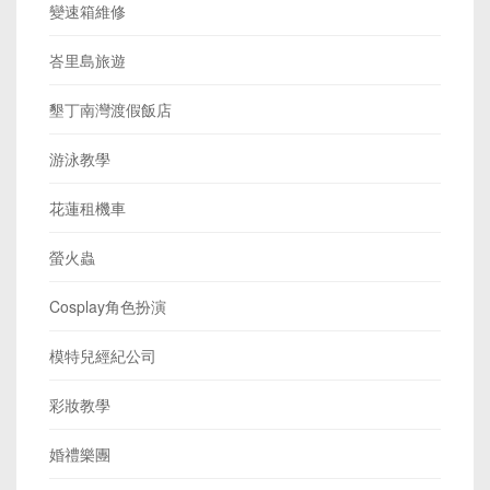
變速箱維修
峇里島旅遊
墾丁南灣渡假飯店
游泳教學
花蓮租機車
螢火蟲
Cosplay角色扮演
模特兒經紀公司
彩妝教學
婚禮樂團