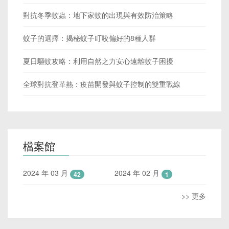
對抗冬季蚊蟲：地下家蚊的出現與有效防治策略
蚊子的選擇：揭秘蚊子叮咬偏好的8種人群
夏日驅蚊攻略：利用自然之力安心遠離蚊子困擾
全球對抗登革熱：疫苗開發與蚊子控制的雙重戰線
檔案館
2024 年 03 月
2024 年 02 月
42
1
>> 更多