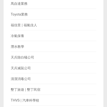
馬自達業務
Toyota業務
福佳里 | 福氣佳人
冷氣保養
潛水教學
天兵除白蟻公司
天兵滅鼠公司
清潔消毒公司
墾丁旅遊 | 墾丁民宿
THVS | 汽車科學校