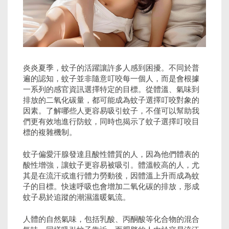
炎炎夏季，蚊子的活躍讓許多人感到困擾。不同於普
遍的認知，蚊子並非隨意叮咬每一個人，而是會根據
一系列的感官資訊選擇特定的目標。從體溫、氣味到
排放的二氧化碳量，都可能成為蚊子選擇叮咬對象的
因素。了解哪些人更容易吸引蚊子，不僅可以幫助我
們更有效地進行防蚊，同時也揭示了蚊子選擇叮咬目
標的複雜機制。
蚊子偏愛汗腺發達且酸性體質的人，因為他們體表的
酸性增強，讓蚊子更容易被吸引。體溫較高的人，尤
其是在流汗或進行體力勞動後，因體溫上升而成為蚊
子的目標。快速呼吸也會增加二氧化碳的排放，形成
蚊子易於追蹤的潮濕溫暖氣流。
人體的自然氣味，包括乳酸、丙酮酸等化合物的混合