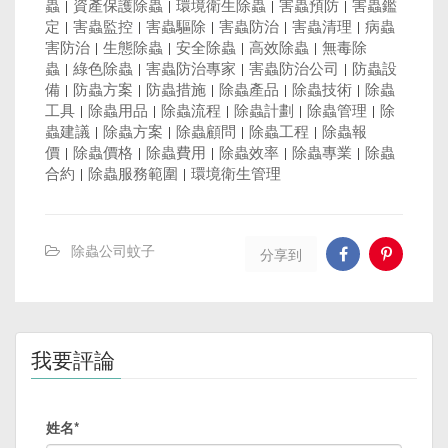
蟲
|
資產保護除蟲
|
環境衛生除蟲
|
害蟲預防
|
害蟲鑑
定
|
害蟲監控
|
害蟲驅除
|
害蟲防治
|
害蟲清理
|
病蟲
害防治
|
生態除蟲
|
安全除蟲
|
高效除蟲
|
無毒除
蟲
|
綠色除蟲
|
害蟲防治專家
|
害蟲防治公司
|
防蟲設
備
|
防蟲方案
|
防蟲措施
|
除蟲產品
|
除蟲技術
|
除蟲
工具
|
除蟲用品
|
除蟲流程
|
除蟲計劃
|
除蟲管理
|
除
蟲建議
|
除蟲方案
|
除蟲顧問
|
除蟲工程
|
除蟲報
價
|
除蟲價格
|
除蟲費用
|
除蟲效率
|
除蟲專業
|
除蟲
合約
|
除蟲服務範圍
|
環境衛生管理
除蟲公司蚊子
分享到
我要評論
姓名*