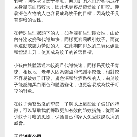
氣味，同樣吸引蚊子靠近。而肥胖的人由於容易流汗
且身體表面積較大，因此也更容易遭受蚊子叮咬。穿
著深色衣物的人也容易成為蚊子的目標，因為蚊子具
有趨暗的習性。
在特殊生理狀態下的人，如孕婦和生理期女性，由於
內分泌改變和代謝加快，同樣更容易吸引蚊子。而從
事運動或體力勞動的人，在此期間排放的二氧化碳量
和體溫上升，使其成為蚊子的首選目標。
小孩由於體溫通常較高且代謝快速，同樣易受蚊子青
睞。相反地，老年人因為體溫和代謝率較低，相對較
不容易被蚊子叮咬。膚色深和飲酒過後的人，由於蚊
子能感知黑白兩色和體溫變化，也更容易成為蚊子叮
咬的對象。
在蚊子頻繁出沒的季節，了解以上這些蚊子偏好的特
徵，可以幫助我們採取更加有效的防蚊措施，從而減
少蚊子叮咬的風險，保護自己和家人免受蚊媒疾病的
威脅。
天兵消毒公司