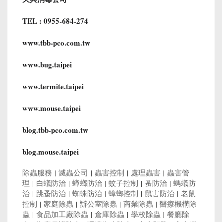
TEL : 0955-684-274
www.tbb-pco.com.tw
www.bug.taipei
www.termite.taipei
www.mouse.taipei
blog.tbb-pco.com.tw
blog.mouse.taipei
除蟲服務
|
滅蟲公司
|
蟲害控制
|
處理蟲害
|
蟲害管
理
|
白蟻防治
|
蟑螂防治
|
蚊子控制
|
蚤防治
|
螞蟻防
治
|
跳蚤防治
|
蜘蛛防治
|
蟑螂控制
|
鼠害防治
|
老鼠
控制
|
家庭除蟲
|
辦公室除蟲
|
商業除蟲
|
醫療機構除
蟲
|
食品加工廠除蟲
|
倉庫除蟲
|
學校除蟲
|
餐廳除