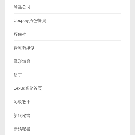
除蟲公司
Cosplay角色扮演
葬儀社
變速箱維修
隱形鐵窗
墾丁
Lexus業務首頁
彩妝教學
新娘秘書
新娘秘書