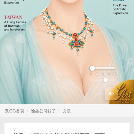
1
2
3
4
5
BLOG首頁
除蟲公司蚊子
文章