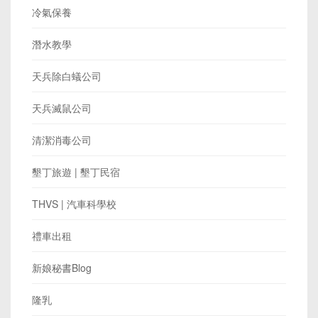
冷氣保養
潛水教學
天兵除白蟻公司
天兵滅鼠公司
清潔消毒公司
墾丁旅遊 | 墾丁民宿
THVS | 汽車科學校
禮車出租
新娘秘書Blog
隆乳