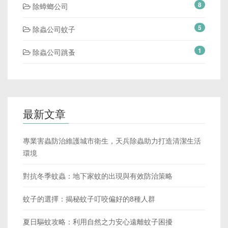
8
除蟑螂公司
5
除蟲公司蚊子
1
除蟲公司跳蚤
最新文章
專業害蟲防治維護城市衛生，天兵除蟲助力打造清潔生活
環境
對抗冬季蚊蟲：地下家蚊的出現與有效防治策略
蚊子的選擇：揭秘蚊子叮咬偏好的8種人群
夏日驅蚊攻略：利用自然之力安心遠離蚊子困擾