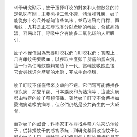
科學研究顯示，蚊子選擇叮咬的對象和人體散發的特
定氣味有關，主要包括二氧化碳、體溫和乳酸。蚊子
能從數十公尺外感知這些氣味，並迅速飛向目標。而
雌蚊，尤其是正在尋找養分以產卵的雌蚊，會被高體
溫、容易出汗、呼吸中含有較多二氧化碳的人所吸
引。
蚊子不僅僅因為想要叮咬我們而叮咬我們；實際上，
只有雌蚊需要吸血，以獲取生產卵子所需的蛋白質。
這一行為使雌蚊能夠繁殖下一代。當雌蚊吸飽血後，
它會尋找適合產卵的水源，完成生命循環。
蚊子叮咬不僅僅帶來皮膚的不適。它們還可能傳播多
種疾病，如登革熱、日本腦炎和黃熱病等，這些疾病
都由特定的蚊子種類傳播。雖然蚊子叮咬不會傳播如
愛滋病這樣的病毒，但它們仍然是公共衛生的一大威
脅。
面對蚊子的威脅，科學家正在尋找各種方法來防治蚊
子，從幹擾蚊子的感官系統，到研究基因改造蚊子以
減少蚊子人口。清除積水和使用個人防蚊措施也是有