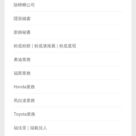
除蟑螂公司
隱形鐵窗
新娘秘書
粉底粉餅 | 粉底液推薦 | 粉底遮瑕
奧迪業務
福斯業務
Honda業務
馬自達業務
Toyota業務
福佳里 | 福氣佳人