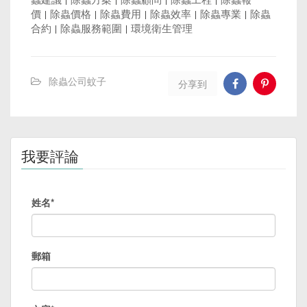
價
|
除蟲價格
|
除蟲費用
|
除蟲效率
|
除蟲專業
|
除蟲
合約
|
除蟲服務範圍
|
環境衛生管理
除蟲公司蚊子
分享到
我要評論
姓名*
郵箱