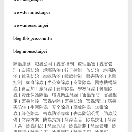
www.termite.taipei
www.mouse.taipei
blog.tbb-pco.com.tw
blog.mouse.taipei
除蟲服務
|
滅蟲公司
|
蟲害控制
|
處理蟲害
|
蟲害管
理
|
白蟻防治
|
蟑螂防治
|
蚊子控制
|
蚤防治
|
螞蟻防
治
|
跳蚤防治
|
蜘蛛防治
|
蟑螂控制
|
鼠害防治
|
老鼠
控制
|
家庭除蟲
|
辦公室除蟲
|
商業除蟲
|
醫療機構除
蟲
|
食品加工廠除蟲
|
倉庫除蟲
|
學校除蟲
|
餐廳除
蟲
|
資產保護除蟲
|
環境衛生除蟲
|
害蟲預防
|
害蟲鑑
定
|
害蟲監控
|
害蟲驅除
|
害蟲防治
|
害蟲清理
|
病蟲
害防治
|
生態除蟲
|
安全除蟲
|
高效除蟲
|
無毒除
蟲
|
綠色除蟲
|
害蟲防治專家
|
害蟲防治公司
|
防蟲設
備
|
防蟲方案
|
防蟲措施
|
除蟲產品
|
除蟲技術
|
除蟲
工具
|
除蟲用品
|
除蟲流程
|
除蟲計劃
|
除蟲管理
|
除
蟲建議
|
除蟲方案
|
除蟲顧問
|
除蟲工程
|
除蟲報